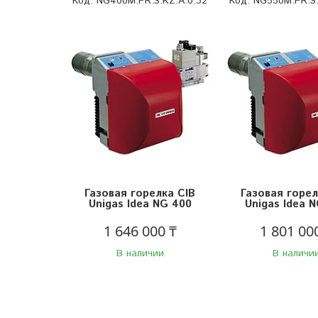
NG400M.PR.S.KZ.A.0.32
NG550M.PR.S.
Газовая горелка CIB
Газовая горел
Unigas Idea NG 400
Unigas Idea 
1 646 000 ₸
1 801 00
В наличии
В наличи