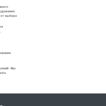
жного
удование,
 от выбора
ля
,
ование.
шений. Мы
вать
,