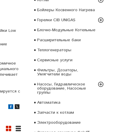
Бойлеры Косвенного Нагрева
Горелки CIB UNIGAS
Блочно-Модульные Котельные
ейки Low
Расширительные баки
ание
Теплогенераторы
Сервисные услуги
номичное
циального
Фильтры, Дозаторы,
Умягчители воды
спечивает
Насосы, Гидравлическое
оборудование, Насосные
лируется с
группы
Автоматика
Запчасти к котлам
Электрооборудование