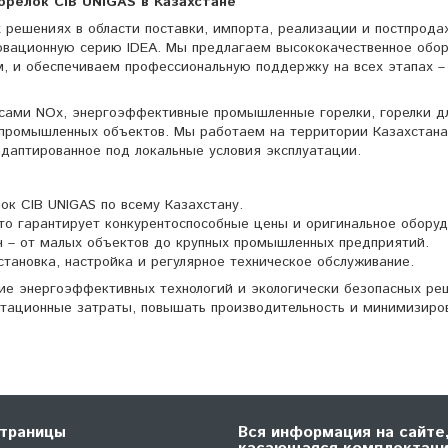
Горелок CIB UNIGAS в Казахстане
х решениях в области поставки, импорта, реализации и постпрода
новационную серию IDEA. Мы предлагаем высококачественное обор
, и обеспечиваем профессиональную поддержку на всех этапах –
осами NOx, энергоэффективные промышленные горелки, горелки д
 промышленных объектов. Мы работаем на территории Казахстана
даптированное под локальные условия эксплуатации.
к CIB UNIGAS по всему Казахстану.
то гарантирует конкурентоспособные цены и оригинальное оборуд
 – от малых объектов до крупных промышленных предприятий.
тановка, настройка и регулярное техническое обслуживание.
тие энергоэффективных технологий и экологически безопасных ре
атационные затраты, повышать производительность и минимизиро
траницы
Вся информация на сайте