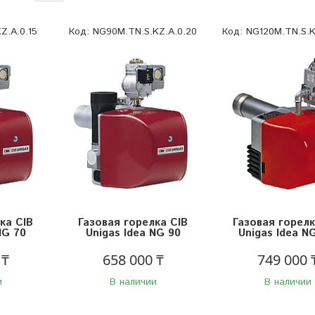
Z.A.0.15
NG90M.TN.S.KZ.A.0.20
NG120M.TN.S.K
ка CIB
Газовая горелка CIB
Газовая горелк
NG 70
Unigas Idea NG 90
Unigas Idea N
 ₸
658 000 ₸
749 000 
и
В наличии
В наличии