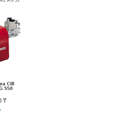
KZ.A.0.32
ка CIB
NG 550
0 ₸
и