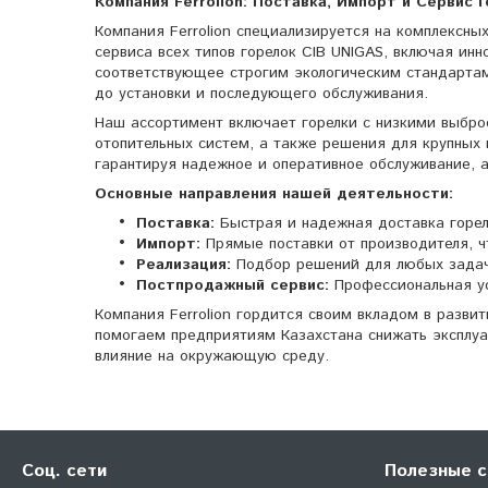
Компания Ferrolion: Поставка, Импорт и Сервис 
Компания Ferrolion специализируется на комплексны
сервиса всех типов горелок CIB UNIGAS, включая ин
соответствующее строгим экологическим стандартам
до установки и последующего обслуживания.
Наш ассортимент включает горелки с низкими выбр
отопительных систем, а также решения для крупных
гарантируя надежное и оперативное обслуживание, а
Основные направления нашей деятельности:
Поставка:
Быстрая и надежная доставка горело
Импорт:
Прямые поставки от производителя, ч
Реализация:
Подбор решений для любых задач
Постпродажный сервис:
Профессиональная ус
Компания Ferrolion гордится своим вкладом в разви
помогаем предприятиям Казахстана снижать эксплу
влияние на окружающую среду.
Соц. сети
Полезные с