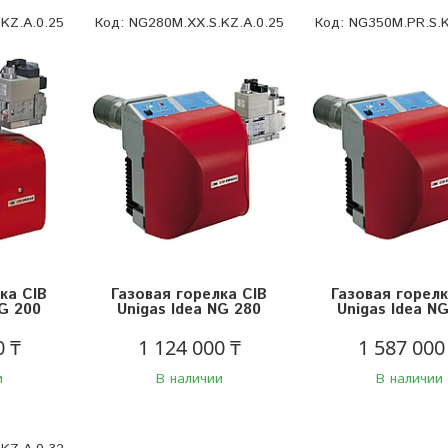
KZ.A.0.25
NG280M.XX.S.KZ.A.0.25
NG350M.PR.S.K
ка CIB
Газовая горелка CIB
Газовая горелк
NG 200
Unigas Idea NG 280
Unigas Idea N
0 ₸
1 124 000 ₸
1 587 000
и
В наличии
В наличии