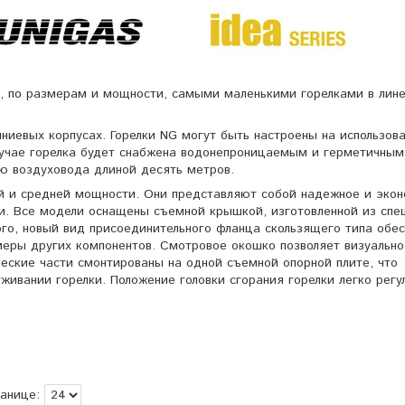
я, по размерам и мощности, самыми маленькими горелками в лин
ниевых корпусах. Горелки NG могут быть настроены на использов
случае горелка будет снабжена водонепроницаемым и герметичным
ю воздуховода длиной десять метров.
ой и средней мощности. Они представляют собой надежное и эко
. Все модели оснащены съемной крышкой, изготовленной из спе
го, новый вид присоединительного фланца скользящего типа обе
меры других компонентов. Смотровое окошко позволяет визуально
еские части смонтированы на одной съемной опорной плите, что
живании горелки. Положение головки сгорания горелки легко регу