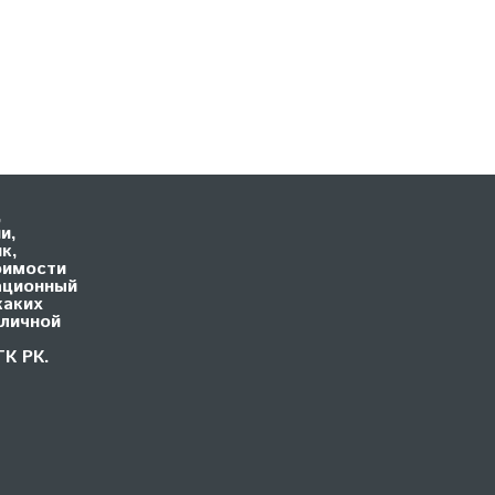
,
и,
к,
оимости
ационный
каких
бличной
ГК РК.