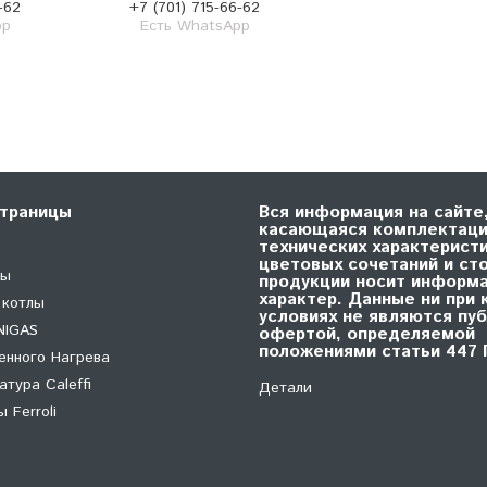
-62
+7 (701) 715-66-62
pp
Есть WhatsApp
траницы
Вся информация на сайте
касающаяся комплектаци
технических характеристи
цветовых сочетаний и ст
лы
продукции носит информ
характер. Данные ни при 
 котлы
условиях не являются пу
NIGAS
офертой, определяемой
положениями статьи 447 
енного Нагрева
тура Caleffi
Детали
 Ferroli