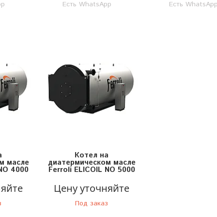
pp
Есть WhatsApp
Есть WhatsAp
а
Котел на
м масле
диатермическом масле
 NO 4000
Ferroli ELICOIL NO 5000
няйте
Цену уточняйте
з
Под заказ