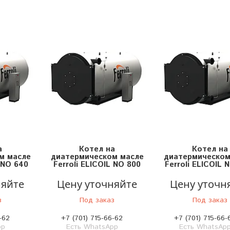
а
Котел на
Котел на
м масле
диатермическом масле
диатермическом
L NO 640
Ferroli ELICOIL NO 800
Ferroli ELICOIL 
няйте
Цену уточняйте
Цену уточн
з
Под заказ
Под заказ
-62
+7 (701) 715-66-62
+7 (701) 715-66-
pp
Есть WhatsApp
Есть WhatsAp