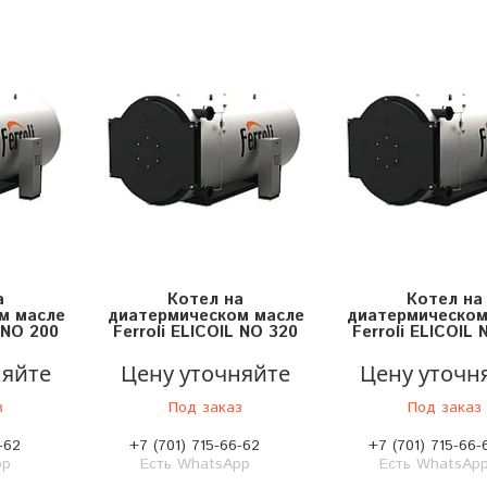
а
Котел на
Котел на
м масле
диатермическом масле
диатермическом
 NO 200
Ferroli ELICOIL NO 320
Ferroli ELICOIL 
няйте
Цену уточняйте
Цену уточн
з
Под заказ
Под заказ
-62
+7 (701) 715-66-62
+7 (701) 715-66-
pp
Есть WhatsApp
Есть WhatsAp