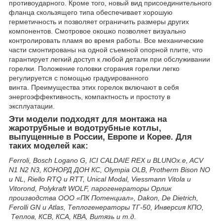
противоударного. Кроме того, новый вид присоединительного
фланца скользящего типа обеспечивает хорошую
герметичность и позволяет ограничить размеры других
компонентов. Смотровое окошко позволяет визуально
контролировать пламя во время работы. Все механические
части смонтированы на одной съемной опорной плите, что
гарантирует легкий доступ к любой детали при обслуживании
горелки. Положение головки сгорания горелки легко
регулируется с помощью градуированного
винта. Преимущества этих горелок включают в себя
энергоэффективность, компактность и простоту в
эксплуатации.
Эти модели подходят для монтажа на
жаротрубные и водотрубные котлы,
выпущенные в России, Европе и Корее. Для
таких моделей как:
Ferroli, Bosch Logano G, ICI CALDAIE REX и BLUNOx.e, ACV
N1 N2 N3, КОНОРД ДОН КС, Olympia OLB, Protherm Bison NO
и NL, Riello RTQ и RTT, Unical Modal, Viessmann Vitola и
Vitorond, Polykraft WOLF, парогенераторы Орлик
производства ООО «ПК Потенциал», Dakon, De Dietrich,
Ferolli GN и Atlas, Теплогенераторы ТГ-50, Инверсия КПО,
Теплов, КСВ, КСА, КВА, Витязь и т.д.