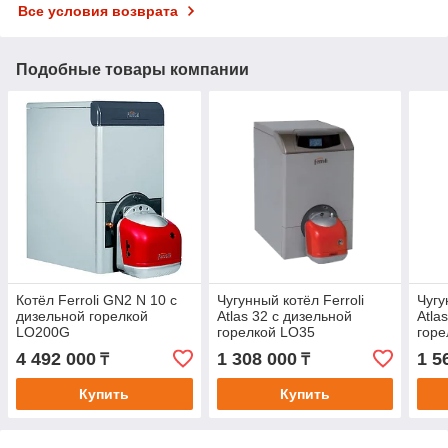
Все условия возврата
Подобные товары компании
Котёл Ferroli GN2 N 10 с
Чугунный котёл Ferroli
Чугу
дизельной горелкой
Atlas 32 c дизельной
Atla
LO200G
горелкой LO35
горе
4 492 000
1 308 000
1 5
₸
₸
Купить
Купить