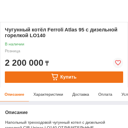
Чугунный котёл Ferroli Atlas 95 с дизельной
горелкой LO140
В наличии
Розница
2 200 000
₸
Купить
Описание
Характеристики
Доставка
Оплата
Усл
Описание
Напольный трехходовой чугунный котел с дизельной
горелкой CIB Unigas LO140 ОТЛИЧИТЕЛЬНЫЕ