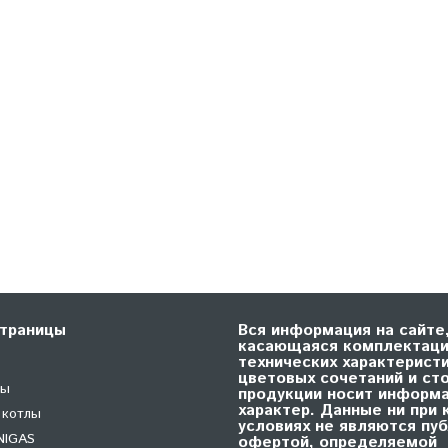
траницы
Вся информация на сайте
касающаяся комплектаци
технических характеристи
цветовых сочетаний и ст
лы
продукции носит информ
характер. Данные ни при 
 котлы
условиях не являются пу
NIGAS
офертой, определяемой