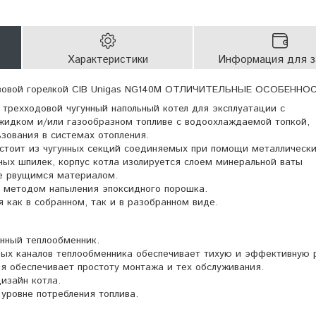
Характеристики
Информация для з
газовой горелкой CIB Unigas NG140M ОТЛИЧИТЕЛЬНЫЕ ОСОБЕННО
трехходовой чугунный напольный котел для эксплуатации с
 жидком и/или газообразном топливе с водоохлаждаемой топкой,
зования в системах отопления.
остоит из чугунных секций соединяемых при помощи металлическ
ных шпилек, корпус котла изолируется слоем минеральной ваты
е рвущимся материалом.
н методом напыления эпоксидного порошка.
 как в собранном, так и в разобранном виде.
нный теплообменник.
ых каналов теплообменника обеспечивает тихую и эффективную 
я обеспечивает простоту монтажа и тех обслуживания.
изайн котла.
уровне потребления топлива.