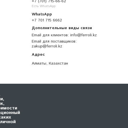
+7 (701) 715-66-62
Есть WhatsApp
+7 701 715 6662
Email для клиентов
info@ferroli.kz
Email для поставщиков
zakup@ferroli.kz
Алматы, Казахстан
,
и,
к,
оимости
ационный
каких
бличной