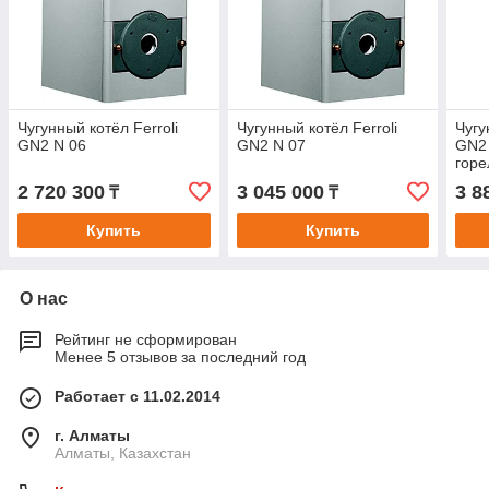
Чугунный котёл Ferroli
Чугунный котёл Ferroli
Чугу
GN2 N 06
GN2 N 07
GN2 
гор
2 720 300
3 045 000
3 8
₸
₸
Купить
Купить
О нас
Рейтинг не сформирован
Менее 5 отзывов за последний год
Работает с 11.02.2014
г. Алматы
Алматы, Казахстан