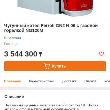
Чугунный котёл Ferroli GN2 N 06 с газовой
горелкой NG120M
В наличии
Розница
3 544 300
₸
Купить
Описание
Характеристики
Доставка
Оплата
Усл
Описание
Напольный чугунный котел с газовой горелкой CIB Unigas
NG120M ОТЛИЧИТЕЛЬНЫЕ ОСОБЕННОСТИ: