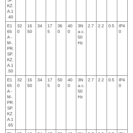
SP.
KZ.
A.1
.40
E1
32
16
34
17
36
40
3N
2.7
2.2
0.5
IP4
65
0
50
5
0
0
a.c.
0
A -
50
M-.
Hz
PR.
SP.
KZ.
A.1
.50
E1
32
16
34
17
50
40
3N
2.7
2.2
0.5
IP4
65
0
50
5
0
0
a.c.
0
A -
50
M-.
Hz
PR.
SP.
KZ.
A.1
.65