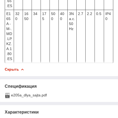
.65
.ES
E1
32
16
34
17
50
40
3N
2.7
2.2
0.5
IP4
65
0
50
5
0
0
a.c.
0
A -
50
M-.
Hz
MD
.LP.
KZ.
A.1
.80
.ES
Скрыть
Спецификация
e205a_dlya_sajta.pdf
Характеристики