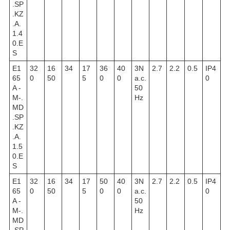
.SP
.KZ
.A.
1.4
0.E
S
E1
32
16
34
17
36
40
3N
2.7
2.2
0.5
IP4
65
0
50
5
0
0
a.c.
0
A -
50
M-.
Hz
MD
.SP
.KZ
.A.
1.5
0.E
S
E1
32
16
34
17
50
40
3N
2.7
2.2
0.5
IP4
65
0
50
5
0
0
a.c.
0
A -
50
M-.
Hz
MD