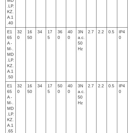
MD
.LP.
KZ.
A.1
.40
E1
32
16
34
17
36
40
3N
2.7
2.2
0.5
IP4
65
0
50
5
0
0
a.c.
0
A -
50
M-.
Hz
MD
.LP.
KZ.
A.1
.50
E1
32
16
34
17
50
40
3N
2.7
2.2
0.5
IP4
65
0
50
5
0
0
a.c.
0
A -
50
M-.
Hz
MD
.LP.
KZ.
A.1
.65