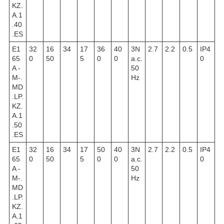
KZ.
A.1
.40
.ES
E1
32
16
34
17
36
40
3N
2.7
2.2
0.5
IP4
65
0
50
5
0
0
a.c.
0
A -
50
M-.
Hz
MD
.LP.
KZ.
A.1
.50
.ES
E1
32
16
34
17
50
40
3N
2.7
2.2
0.5
IP4
65
0
50
5
0
0
a.c.
0
A -
50
M-.
Hz
MD
.LP.
KZ.
A.1