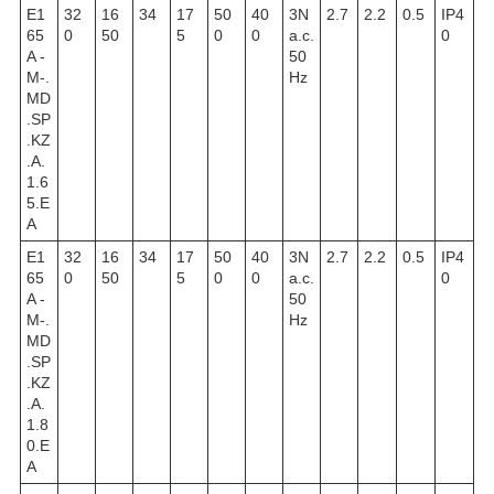
E1
32
16
34
17
50
40
3N
2.7
2.2
0.5
IP4
65
0
50
5
0
0
a.c.
0
A -
50
M-.
Hz
MD
.SP
.KZ
.A.
1.6
5.E
A
E1
32
16
34
17
50
40
3N
2.7
2.2
0.5
IP4
65
0
50
5
0
0
a.c.
0
A -
50
M-.
Hz
MD
.SP
.KZ
.A.
1.8
0.E
A