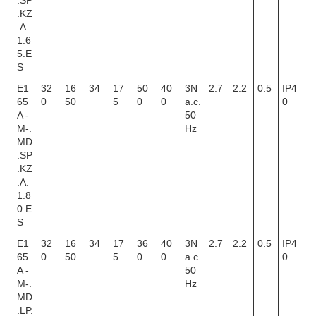
.SP
.KZ
.A.
1.6
5.E
S
E1
32
16
34
17
50
40
3N
2.7
2.2
0.5
IP4
65
0
50
5
0
0
a.c.
0
A -
50
M-.
Hz
MD
.SP
.KZ
.A.
1.8
0.E
S
E1
32
16
34
17
36
40
3N
2.7
2.2
0.5
IP4
65
0
50
5
0
0
a.c.
0
A -
50
M-.
Hz
MD
.LP.