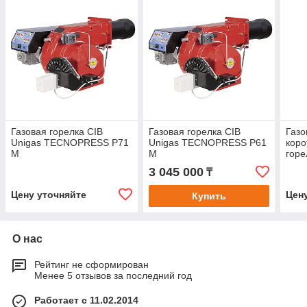
Газовая горелка CIB
Газовая горелка CIB
Газо
Unigas TECNOPRESS P71
Unigas TECNOPRESS P61
кор
M
M
горе
TEC
3 045 000
₸
Цену уточняйте
Цен
Купить
О нас
Рейтинг не сформирован
Менее 5 отзывов за последний год
Работает с 11.02.2014