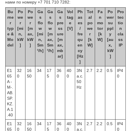
нами по номеру +7 701 710 7282:
Bu
Po
Po
Ga
Ga
Ga
Vol
Ph
Tot
Fa
Po
Pro
rne
we
we
s
s
s
tag
as
al
n
wer
tec
r
r
r
flo
flo
pre
e
es
po
mo
su
tio
typ
[mi
[m
w
w
ss
[V]
/
we
tor
ppl
n
e &
n,
ax,
[mi
[m
ure
fre
r
[k
y
cla
Mo
kW
kW
n,
ax,
[m
qu
[k
W]
[au
ss
del
]
]
Sm
Sm
ax,
en
W]
x,
IP
³/h]
³/h]
mb
cy
kW
ar]
[Hz
]
]
E1
32
16
34
17
36
40
3N
2.7
2.2
0.5
IP4
65
0
50
5
0
0
a.c.
0
A -
50
M-.
Hz
AB.
SP.
KZ.
A.1
.40
E1
32
16
34
17
36
40
3N
2.7
2.2
0.5
IP4
65
0
50
5
0
0
a.c.
0