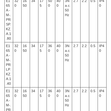
E1
32
16
34
17
50
40
3N
2.7
2.2
0.5
IP4
65
0
50
5
0
0
a.c.
0
A -
50
M-.
Hz
PR.
SP.
KZ.
A.1
.80
E1
32
16
34
17
36
40
3N
2.7
2.2
0.5
IP4
65
0
50
5
0
0
a.c.
0
A -
50
M-.
Hz
PR.
LP.
KZ.
A.1
.40
E1
32
16
34
17
36
40
3N
2.7
2.2
0.5
IP4
65
0
50
5
0
0
a.c.
0
A -
50
M-.
Hz
PR.