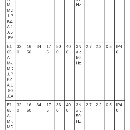
M-.
Hz
MD
.LP.
KZ.
A.1
.65
.EA
E1
32
16
34
17
50
40
3N
2.7
2.2
0.5
IP4
65
0
50
5
0
0
a.c.
0
A -
50
M-.
Hz
MD
.LP.
KZ.
A.1
.80
.EA
E1
32
16
34
17
36
40
3N
2.7
2.2
0.5
IP4
65
0
50
5
0
0
a.c.
0
A -
50
M-.
Hz
MD