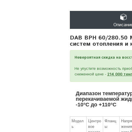
Описани
DAB BPH 60/280.50 
систем отопления и 
Невероятная скидка на восс
Не упустите возможность при
сниженной цене -
214 000 тен
Диапазон температу
перекачиваемой жидк
-10°С до +110°С
Модел
Центро
Фланц
Напря
ь
вое
ы
жения