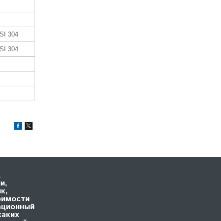
SI 304
SI 304
,
и,
к,
оимости
ационный
каких