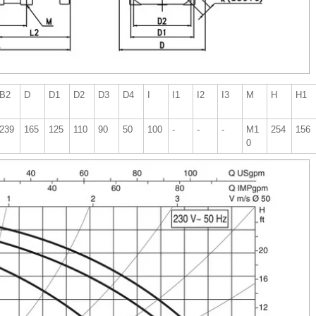
B2
D
D1
D2
D3
D4
I
I1
I2
I3
M
H
H1
239
165
125
110
90
50
100
-
-
-
M1
254
156
0