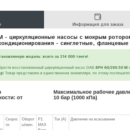
е
Информация для заказа
M - циркуляционные насосы с мокрым роторо
кондиционирования - синглетные, фланцевые
тановленную модель: всего за 214 000 тенге!
обрести восстановленный циркуляционный насос DAB
BPH 60/280.50 M
ге
! Товар представлен в единственном экземпляре, по этому поспешите
р
Максимальное рабочее давл
ости: от
10 бар (1000 кПа)
Скорос
Оборот
P1
Ток (А)
Давление на всасывании
ти
ы/мин.
MAX