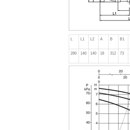
L
L1
L2
A
B
B1
280
140
140
18
312
73