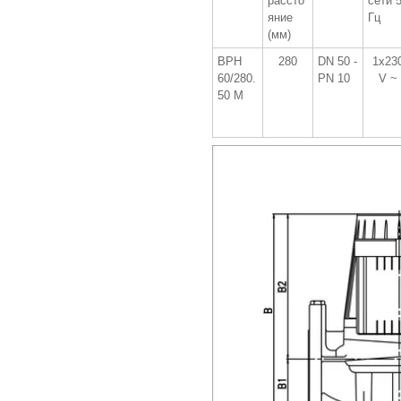
рассто
сети 
яние
Гц
(мм)
BPH
280
DN 50 -
1x23
60/280.
PN 10
V ~
50 M