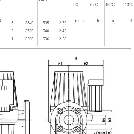
50
Ватт.
t°C
75°C
90°C
110°C
0
m.c.a.
1.6
6
14
3
2840
595
2.79
2
2730
540
2.45
1
2200
506
2.58