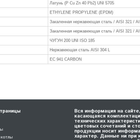
Латунь (P Cu Zn 40 Pb2) UNI 5705
ETHYLENE PROPYLENE (EPDM)
Закаленная нержавеющая сталь / AISI 321 / AI
Закаленная нержавеющая сталь / AISI 321 / AI
ЧУГУН 200 UNI ISO 185
Нержавеющая сталь AISI 304 L
EC 941 CARBON
траницы
Вся информация на сайте
касающаяся комплектаци
технических характеристи
цветовых сочетаний и ст
лы
продукции носит информ
характер. Данные ни при 
 котлы