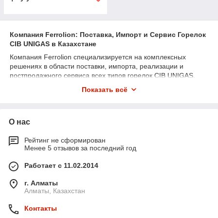
Компания Ferrolion: Поставка, Импорт и Сервис Горелок
CIB UNIGAS в Казахстане
Компания Ferrolion специализируется на комплексных
решениях в области поставки, импорта, реализации и
постпродажного сервиса всех типов горелок CIB UNIGAS,
включая инновационную серию NOVANTA. Мы предлагаем
Показать всё
высококачественное оборудование, соответствующее
строгим экологическим стандартам, и обеспечиваем
профессиональную поддержку на всех этапах – от выбора
О нас
до установки и последующего обслуживания.
Наш ассортимент включает горелки с низкими выбросами
Рейтинг не сформирован
NOx, энергоэффективные промышленные горелки, горелки
Менее 5 отзывов за последний год
для отопительных систем, а также решения для крупных
промышленных объектов. Мы работаем на территории
Работает с 11.02.2014
Казахстана, гарантируя надежное и оперативное
обслуживание, адаптированное под локальные условия
г. Алматы
эксплуатации.
Алматы, Казахстан
Основные направления нашей деятельности:
Контакты
Поставка:
Быстрая и надежная доставка горелок