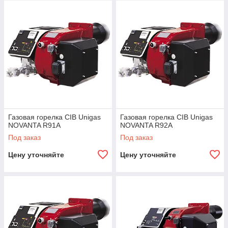
Алматы и по всему Казахстану. Эти продукты,
оптимизированные для соответствующих камер сгорания,
обеспечивают выдающиеся результаты, благодаря чему CIB
Unigas занимает лидирующие позиции среди мировых
производителей. Выбирая нас, вы получаете доступ к
мировому классу горелок, отвечающих современным
требованиям эффективности и экологичности.
Газовая горелка CIB Unigas
Газовая горелка CIB Unigas
NOVANTA R91A
NOVANTA R92A
Под заказ
Под заказ
Цену уточняйте
Цену уточняйте