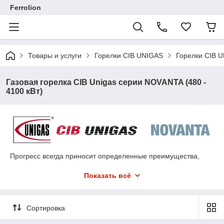
Ferrolion
Товары и услуги
Горелки CIB UNIGAS
Горелки CIB 
Газовая горелка CIB Unigas серии NOVANTA (480 -
4100 кВт)
Прогресс всегда приносит определенные преимущества,
среди которых однозначным является улучшение качества
жизни и защита окружающей среды там, где мы живем.
Показать всё
Горелки марки UNIGAS разработаны и изготовлены таким
образом, чтобы минимально влиять на окружающую среду и
иметь очень низкие выбросы загрязняющих веществ.
Сортировка
Мы горды предложить горелки CIB Unigas серии NOVANTA в