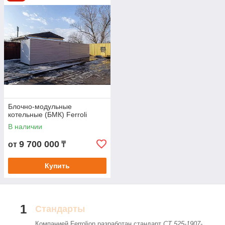
Блочно-модульные
котельные (БМК) Ferroli
В наличии
9 700 000
от
₸
Компания Ferrolion выполняет разработку и
производство блочно-модульных котельных
Купить
всех уровней сложности на заказ под все ваши
отопительные нужды.
1
Стандарты
Компанией Ferrolion разработан стандарт
CT 525-1907-